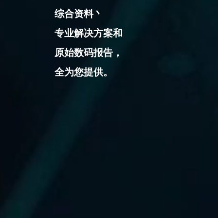
综合资料丶
专业解决方案和
原始数码报告，
全为您提供。